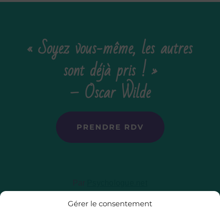
« Soyez vous-même, les autres
sont déjà pris ! »
– Oscar Wilde
PRENDRE RDV
Par
Psychologue.net
Gérer le consentement