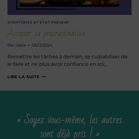
SYMPTÔMES ET ÉTAT PRÉSENT
Accepter sa procrastination
Par
claire
05/12/2024
Remettre les tâches à demain, se culpabiliser de
le faire et ne plus avoir confiance en soi,…
ACCEPTER
LIRE LA SUITE
SA
PROCRASTINATION
« Soyez vous-même, les autres
sont déjà pris ! »