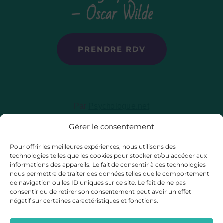
– Oscar Wilde
PRENDRE RDV
Par
Psychologue.net
Gérer le consentement
Pour offrir les meilleures expériences, nous utilisons des
No Result
Website Carbon
technologies telles que les cookies pour stocker et/ou accéder aux
informations des appareils. Le fait de consentir à ces technologies
nous permettra de traiter des données telles que le comportement
de navigation ou les ID uniques sur ce site. Le fait de ne pas
consentir ou de retirer son consentement peut avoir un effet
négatif sur certaines caractéristiques et fonctions.