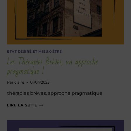
ETAT DÉSIRÉ ET MIEUX-ÊTRE
Les Thérapies Brèves, un approche
pragmatique !
Par
claire
01/04/2025
thérapies brèves, approche pragmatique
LES
LIRE LA SUITE
THÉRAPIES
BRÈVES,
UN
APPROCHE